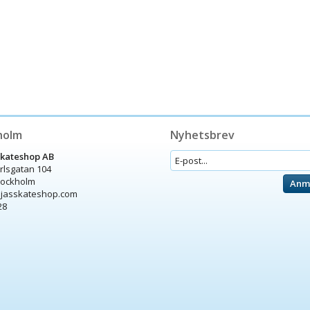
holm
Nyhetsbrev
Skateshop AB
arlsgatan 104
tockholm
Anm
ijasskateshop.com
28