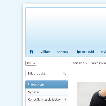
Villkor
Om oss
Tips och Råd
Ny
Startsida
Träningskl
Produkter
Nyheter
Konståkningsskridskor