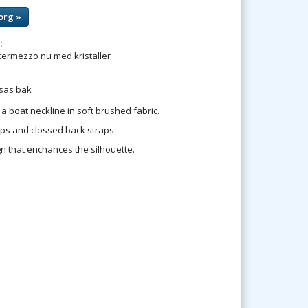
org »
:
ntermezzo nu med kristaller
sas bak
a boat neckline in soft brushed fabric.
aps and clossed back straps.
ign that enchances the silhouette.