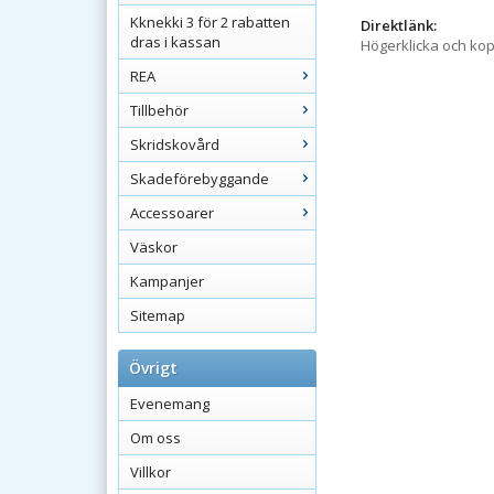
Kknekki 3 för 2 rabatten
Direktlänk:
dras i kassan
Högerklicka och ko
REA
Tillbehör
Skridskovård
Skadeförebyggande
Accessoarer
Väskor
Kampanjer
Sitemap
Övrigt
Evenemang
Om oss
Villkor