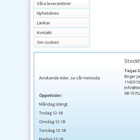
Våra leverantörer
Nyhetsbrev
Länkar
Kontakt
Om cookies
Stock
Teijas 
Birger J
Avvikande tider, se vår hemsida
11420 S
Info@te
08-1575
Öppettider:
Måndag stängt
Tisdag 12-18
Onsdag 12-18
Torsdag 12-18
Fredag 12-18