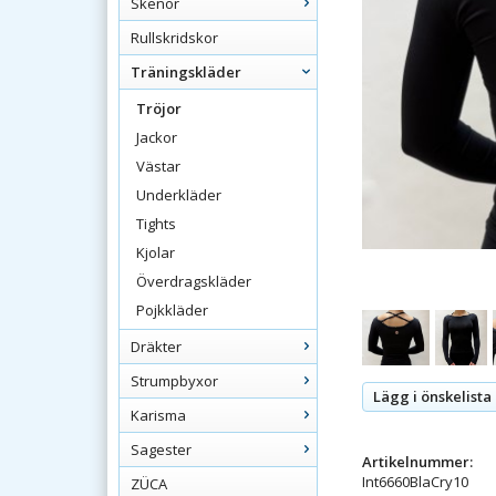
Skenor
Rullskridskor
Träningskläder
Tröjor
Jackor
Västar
Underkläder
Tights
Kjolar
Överdragskläder
Pojkkläder
Dräkter
Strumpbyxor
Lägg i önskelista
Karisma
Sagester
Artikelnummer:
Int6660BlaCry10
ZÜCA