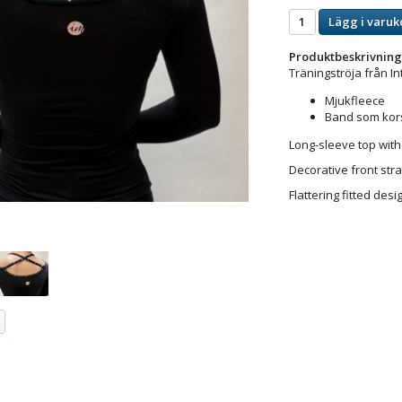
Lägg i varuk
Produktbeskrivning
Träningströja från I
Mjukfleece
Band som kor
Long-sleeve top with 
Decorative front str
Flattering fitted des