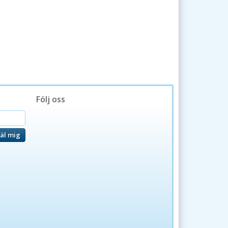
Följ oss
äl mig