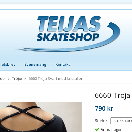
hetsbrev
Evenemang
Kontakt
äder
Tröjor
6660 Tröja Svart med kristaller
6660 Tröja 
790 kr
Storlek
Finns i lager