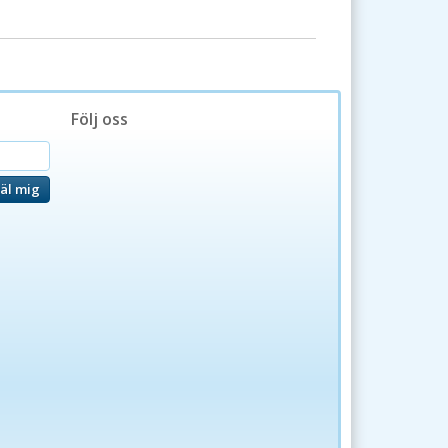
Följ oss
äl mig