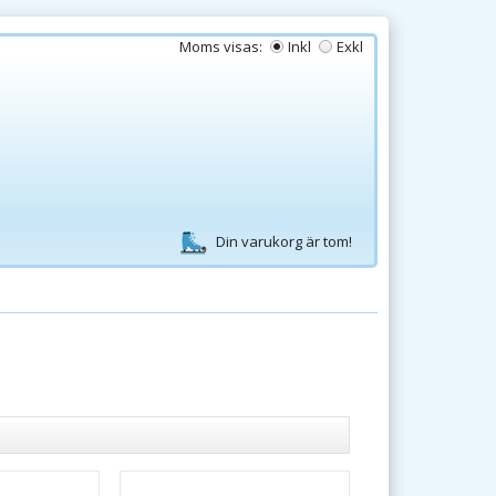
Moms visas:
Inkl
Exkl
Din varukorg är tom!