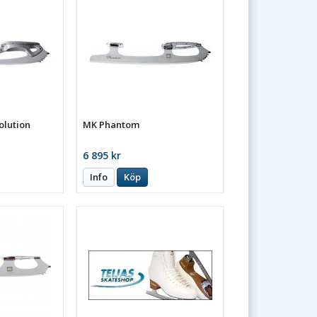
lution
MK Phantom
6 895 kr
Info
Köp