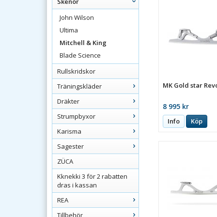
Skenor
John Wilson
Ultima
Mitchell & King
Blade Science
Rullskridskor
MK Gold star Rev
Träningskläder
Dräkter
8 995 kr
Strumpbyxor
Info
Köp
Karisma
Sagester
ZÜCA
Kknekki 3 för 2 rabatten
dras i kassan
REA
Tillbehör