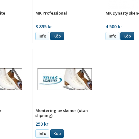
ite
MK Professional
MK Dynasty sken
3 895 kr
4 500 kr
Info
Köp
Info
Köp
r
Montering av skenor (utan
slipning)
250 kr
Info
Köp