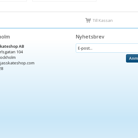
Till Kassan
holm
Nyhetsbrev
Skateshop AB
arlsgatan 104
tockholm
Anm
ijasskateshop.com
28