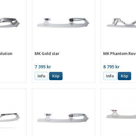
olution
MK Gold star
MK Phantom Revo
7 395 kr
8 795 kr
Info
Köp
Info
Köp