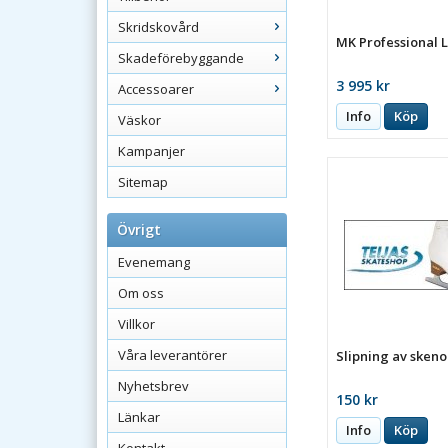
Skridskovård
MK Professional L
Skadeförebyggande
3 995 kr
Accessoarer
Info
Köp
Väskor
Kampanjer
Sitemap
Övrigt
Evenemang
Om oss
Villkor
Våra leverantörer
Slipning av skeno
Nyhetsbrev
150 kr
Länkar
Info
Köp