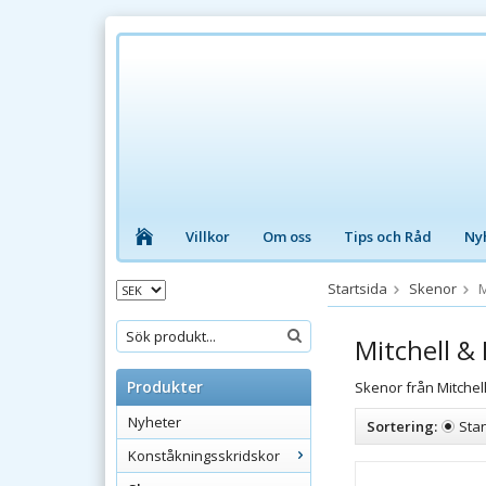
Villkor
Om oss
Tips och Råd
Ny
Startsida
Skenor
M
Mitchell &
Produkter
Skenor från Mitchell
Nyheter
Sortering:
Sta
Konståkningsskridskor