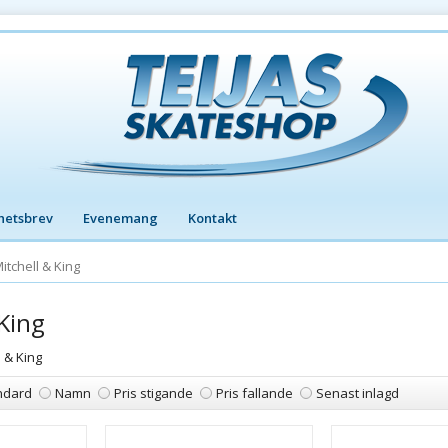
hetsbrev
Evenemang
Kontakt
itchell & King
 King
 & King
ndard
Namn
Pris stigande
Pris fallande
Senast inlagd