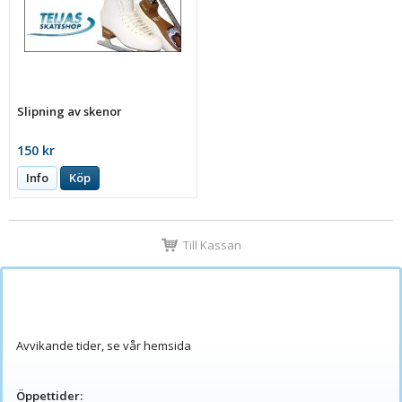
Slipning av skenor
150 kr
Info
Köp
Till Kassan
Avvikande tider, se vår hemsida
Öppettider: