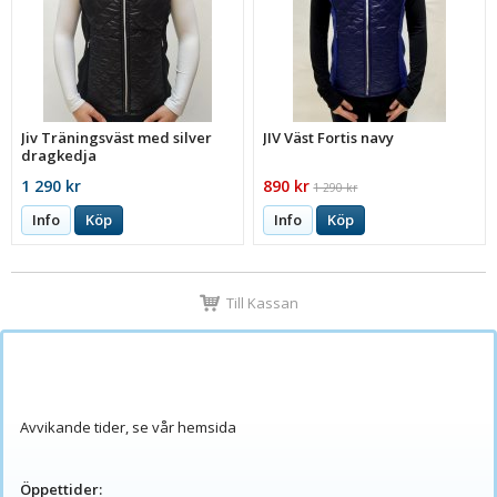
Jiv Träningsväst med silver
JIV Väst Fortis navy
dragkedja
1 290 kr
890 kr
1 290 kr
Info
Köp
Info
Köp
Till Kassan
Avvikande tider, se vår hemsida
Öppettider: