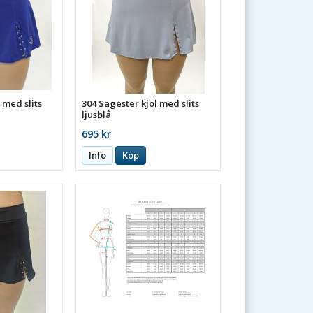
 med slits
304 Sagester kjol med slits
ljusblå
695 kr
Info
Köp