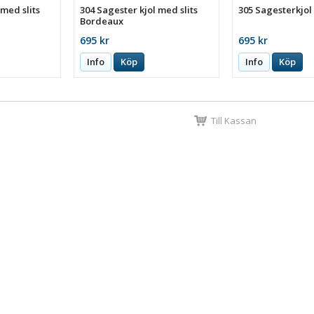
 med slits
304 Sagester kjol med slits
305 Sagesterkjol
Bordeaux
695 kr
695 kr
Info
Köp
Info
Köp
Till Kassan