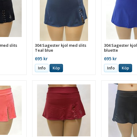
 med slits
304 Sagester kjol med slits
304 Sagester kjol
Teal blue
bluette
695 kr
695 kr
Info
Köp
Info
Köp