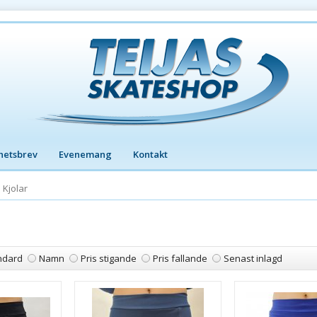
hetsbrev
Evenemang
Kontakt
Kjolar
ndard
Namn
Pris stigande
Pris fallande
Senast inlagd