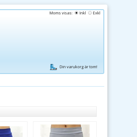
Moms visas:
Inkl
Exkl
Din varukorg är tom!