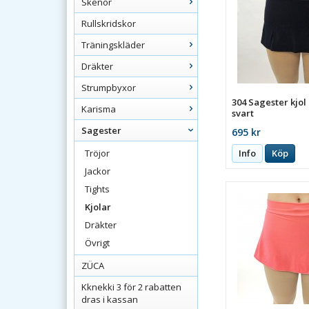
Skenor
Rullskridskor
Träningskläder
Dräkter
Strumpbyxor
304 Sagester kjol
Karisma
svart
Sagester
695 kr
Info
Köp
Tröjor
Jackor
Tights
Kjolar
Dräkter
Övrigt
ZÜCA
Kknekki 3 för 2 rabatten
dras i kassan