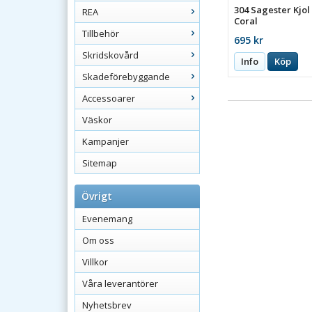
304 Sagester Kjol
REA
Coral
Tillbehör
695 kr
Skridskovård
Info
Köp
Skadeförebyggande
Accessoarer
Väskor
Kampanjer
Sitemap
Övrigt
Evenemang
Om oss
Villkor
Våra leverantörer
Nyhetsbrev