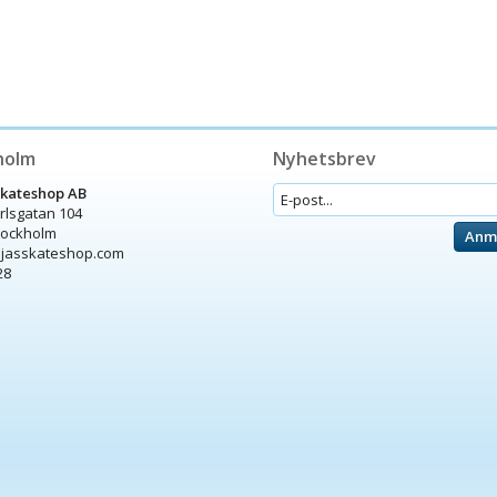
holm
Nyhetsbrev
Skateshop AB
arlsgatan 104
tockholm
Anm
ijasskateshop.com
28