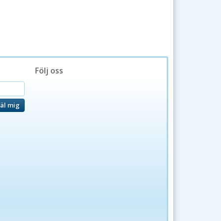
Följ oss
äl mig