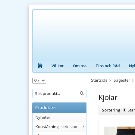
Villkor
Om oss
Tips och Råd
Ny
Startsida
Sagester
Kjolar
Produkter
Sortering:
Sta
Nyheter
Konståkningsskridskor