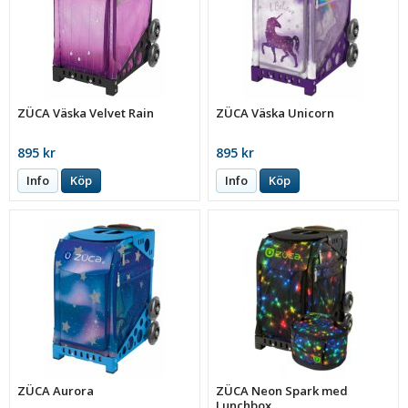
ZÜCA Väska Velvet Rain
ZÜCA Väska Unicorn
895 kr
895 kr
Info
Köp
Info
Köp
ZÜCA Aurora
ZÜCA Neon Spark med
Lunchbox