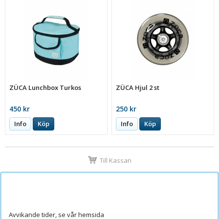
ZÜCA Lunchbox Turkos
ZÜCA Hjul 2 st
450 kr
250 kr
Info
Köp
Info
Köp
Till Kassan
Avvikande tider, se vår hemsida