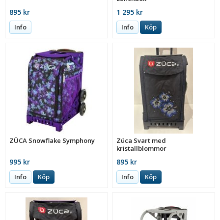
895 kr
1 295 kr
Info
Info
Köp
ZÜCA Snowflake Symphony
Züca Svart med
kristallblommor
995 kr
895 kr
Info
Köp
Info
Köp