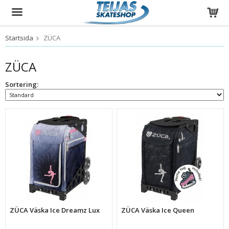
Startsida
ZÜCA
Produkten har blivit tillagd i varukorgen
ZÜCA
Sortering:
ZÜCA Väska Ice Dreamz Lux
ZÜCA Väska Ice Queen