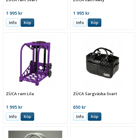
1 995 kr
1 995 kr
Info
Köp
Info
Köp
ZÜCA ram Lila
ZÜCA Sargväska Svart
1 995 kr
650 kr
Info
Köp
Info
Köp