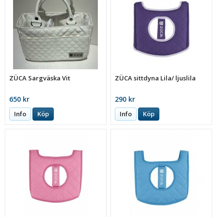
ZÜCA Sargväska Vit
ZÜCA sittdyna Lila/ ljuslila
650 kr
290 kr
Info
Köp
Info
Köp