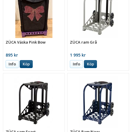
ZÜCA Väska Pink Bow
ZÜCA ram Grå
895 kr
1 995 kr
Info
Köp
Info
Köp
ZÜCA ram Svart
ZÜCA Ram Navy