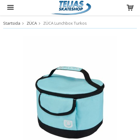
Startsida
ZÜCA
ZÜCA Lunchbox Turkos
Produkten har blivit tillagd i varukorgen