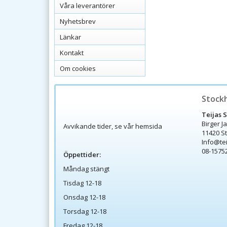
Våra leverantörer
Nyhetsbrev
Länkar
Kontakt
Om cookies
Stock
Teijas 
Birger J
Avvikande tider, se vår hemsida
11420 S
Info@te
08-1575
Öppettider:
Måndag stängt
Tisdag 12-18
Onsdag 12-18
Torsdag 12-18
Fredag 12-18