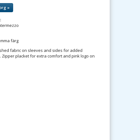
org »
:
Intermezzo
amma färg
rushed fabric on sleeves and sides for added
. Zipper placket for extra comfort and pink logo on