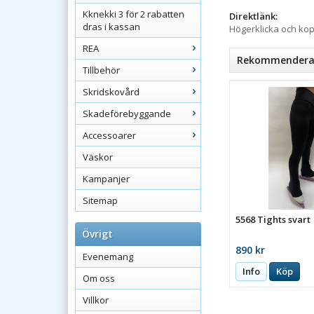
Kknekki 3 för 2 rabatten
Direktlänk:
dras i kassan
Högerklicka och ko
REA
Rekommenderade
Tillbehör
Skridskovård
Skadeförebyggande
Accessoarer
Väskor
Kampanjer
Sitemap
5568 Tights svart
Övrigt
890 kr
Evenemang
Info
Köp
Om oss
Villkor