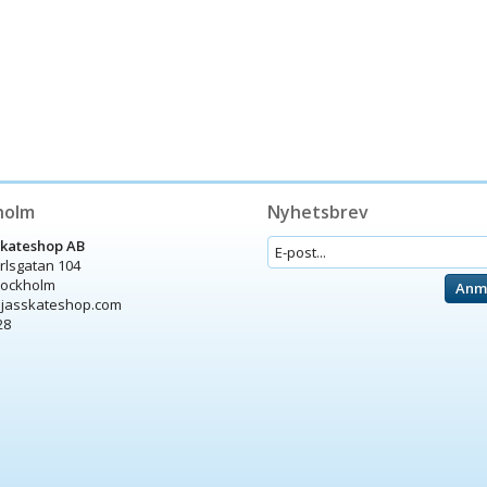
holm
Nyhetsbrev
Skateshop AB
arlsgatan 104
tockholm
Anm
ijasskateshop.com
28