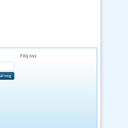
Följ oss
äl mig