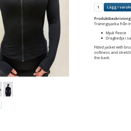
Lägg i varuk
Produktbeskrivning
Träningsjacka från 
Mjuk fleece
Dragkedja i s
Fitted jacket with b
softness and stretch
the back.