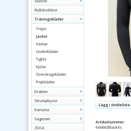
Skenor
Rullskridskor
Träningskläder
Tröjor
Jackor
Västar
Underkläder
Tights
Kjolar
Överdragskläder
Pojkkläder
Dräkter
Strumpbyxor
Lägg i önskelista
Karisma
Sagester
Artikelnummer:
Int6662BlackXs
ZÜCA