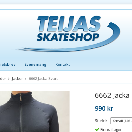
hetsbrev
Evenemang
Kontakt
äder
Jackor
6662 Jacka Svart
6662 Jacka 
990 kr
Storlek
Finns i lager