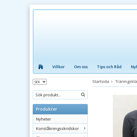
Villkor
Om oss
Tips och Råd
Ny
Startsida
Träningskl
Produkter
Nyheter
Konståkningsskridskor