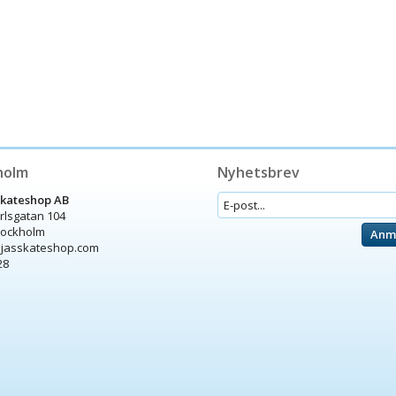
holm
Nyhetsbrev
Skateshop AB
arlsgatan 104
tockholm
Anm
ijasskateshop.com
28