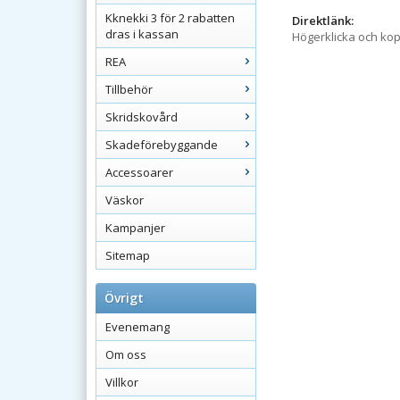
Kknekki 3 för 2 rabatten
Direktlänk:
dras i kassan
Högerklicka och ko
REA
Tillbehör
Skridskovård
Skadeförebyggande
Accessoarer
Väskor
Kampanjer
Sitemap
Övrigt
Evenemang
Om oss
Villkor