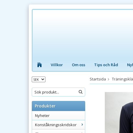
Villkor
Om oss
Tips och Råd
Ny
Startsida
Träningskl
Produkter
Nyheter
Konståkningsskridskor