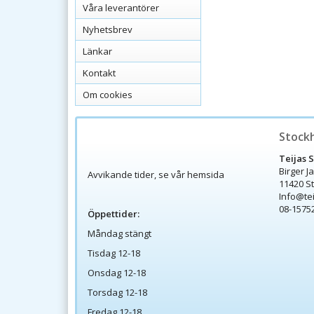
Våra leverantörer
Nyhetsbrev
Länkar
Kontakt
Om cookies
Stock
Teijas 
Birger J
Avvikande tider, se vår hemsida
11420 S
Info@te
08-1575
Öppettider:
Måndag stängt
Tisdag 12-18
Onsdag 12-18
Torsdag 12-18
Fredag 12-18