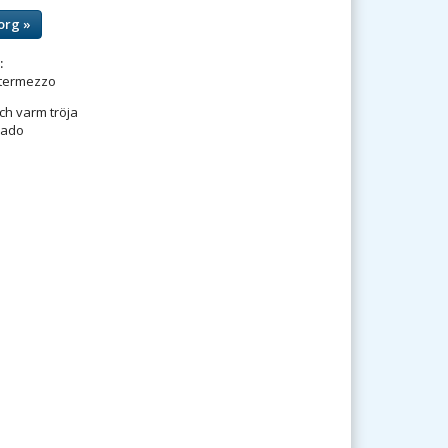
org »
:
ntermezzo
ch varm tröja
rado