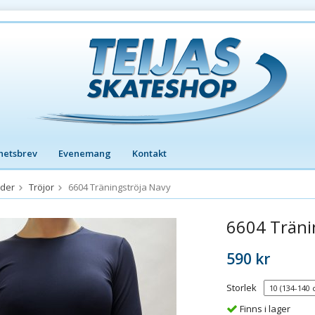
hetsbrev
Evenemang
Kontakt
äder
Tröjor
6604 Träningströja Navy
6604 Träni
590 kr
Storlek
Finns i lager