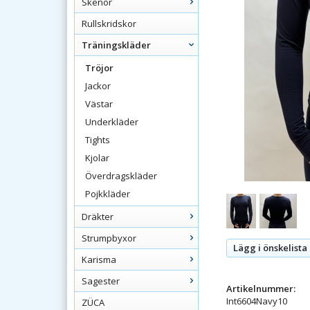
Skenor
Rullskridskor
Träningskläder
Tröjor
Jackor
Västar
Underkläder
Tights
Kjolar
Överdragskläder
Pojkkläder
Dräkter
Strumpbyxor
Lägg i önskelista
Karisma
Sagester
Artikelnummer:
Int6604Navy10
ZÜCA