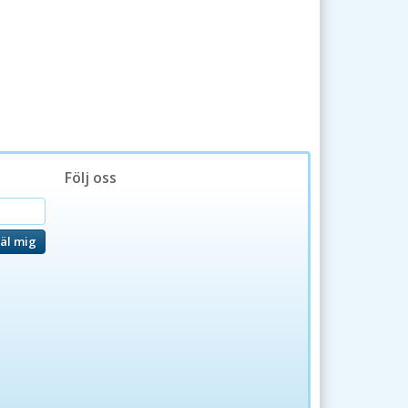
Följ oss
äl mig