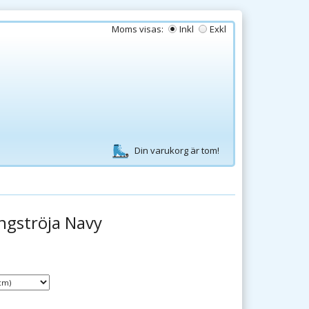
Moms visas:
Inkl
Exkl
Din varukorg är tom!
ngströja Navy