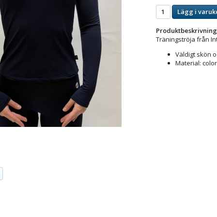
Lägg i varuk
Produktbeskrivning
Träningströja från I
Väldigt skön o
Material: colo