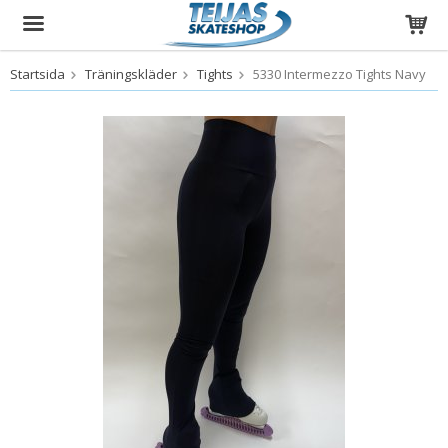
Startsida
Träningskläder
Tights
5330 Intermezzo Tights Navy
Produkten har blivit tillagd i varukorgen