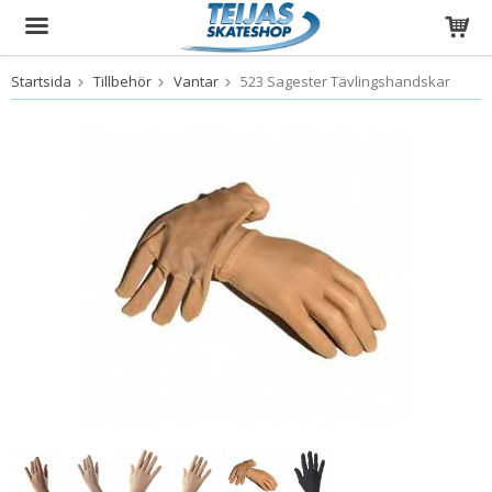
Startsida
Tillbehör
Vantar
523 Sagester Tävlingshandskar
Produkten har blivit tillagd i varukorgen