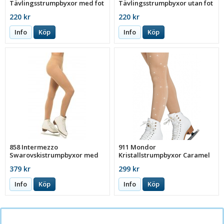
Tävlingsstrumpbyxor med fot
Tävlingsstrumpbyxor utan fot
Avellana (50 den.)
Avellana (50 den.)
220 kr
220 kr
Info
Köp
Info
Köp
858 Intermezzo
911 Mondor
Swarovskistrumpbyxor med
Kristallstrumpbyxor Caramel
fot Avellana (50 den.)
(80 den.)
379 kr
299 kr
Info
Köp
Info
Köp