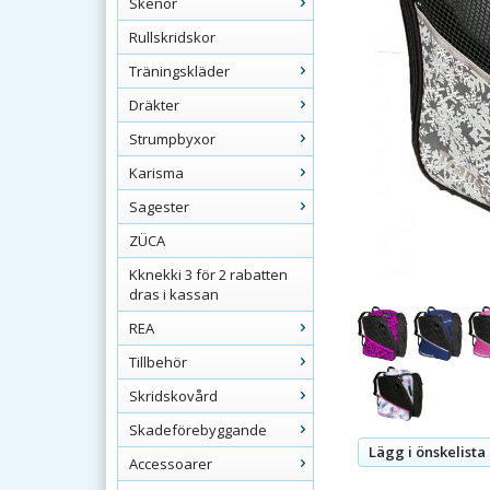
Skenor
Rullskridskor
Träningskläder
Dräkter
Strumpbyxor
Karisma
Sagester
ZÜCA
Kknekki 3 för 2 rabatten
dras i kassan
REA
Tillbehör
Skridskovård
Skadeförebyggande
Lägg i önskelista
Accessoarer