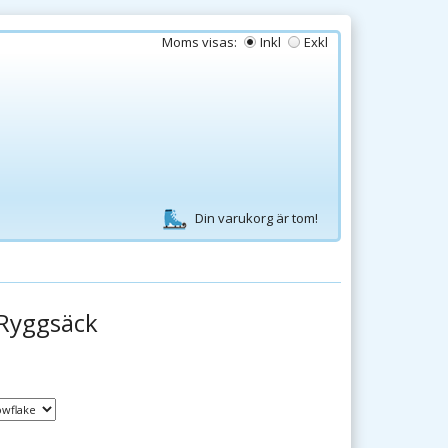
Moms visas:
Inkl
Exkl
Din varukorg är tom!
Ryggsäck