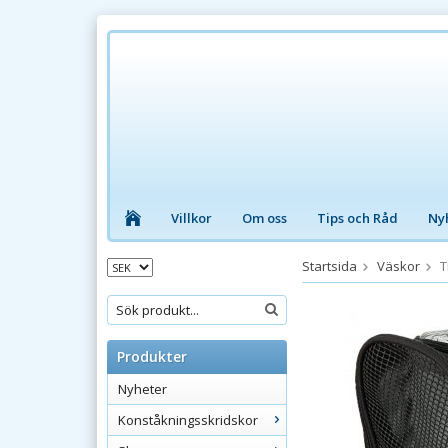
Villkor
Om oss
Tips och Råd
Ny
Startsida
Väskor
T
Produkter
Nyheter
Konståkningsskridskor