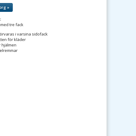
org »
:
med tre fack
örvaras i varsina sidofack
tten för kläder
r hjälmen
xelremmar