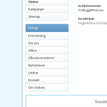
Väskor
Artikelnummer:
Kampanjer
TraRyggWhiSnow
Sitemap
Direktlänk:
Högerklicka och ko
Övrigt
Evenemang
Om oss
Villkor
Våra leverantörer
Nyhetsbrev
Länkar
Kontakt
Om cookies
Stock