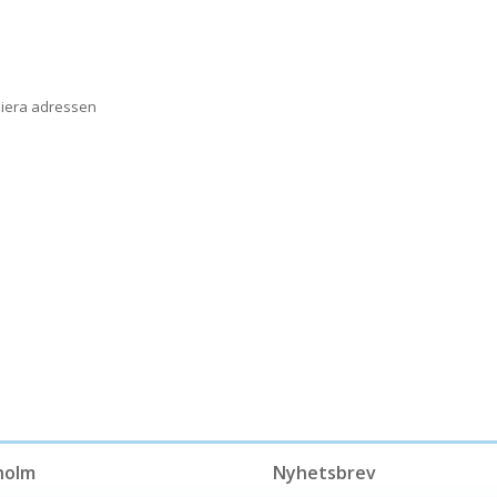
piera adressen
holm
Nyhetsbrev