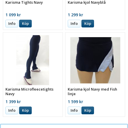
Karisma Tights Navy
Karisma kjol Navyblå
1 099 kr
1 299 kr
Info
Köp
Info
Köp
Karisma Microfleecetights
Karisma kjol Navy med Fish
Navy
linje
1 399 kr
1 599 kr
Info
Köp
Info
Köp