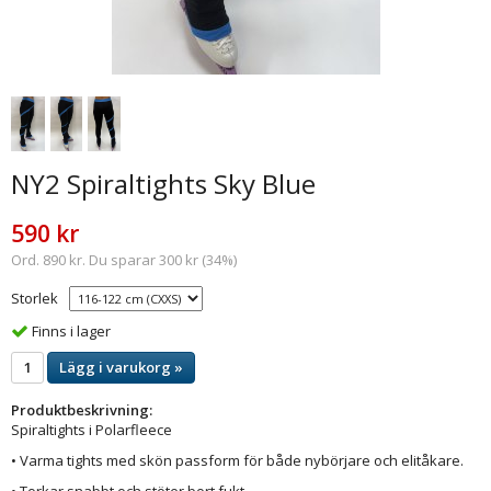
NY2 Spiraltights Sky Blue
590 kr
Ord. 890 kr. Du sparar 300 kr (34%)
Storlek
Finns i lager
Lägg i varukorg »
Produktbeskrivning:
Spiraltights i Polarfleece
• Varma tights med skön passform för både nybörjare och elitåkare.
• Torkar snabbt och stöter bort fukt.