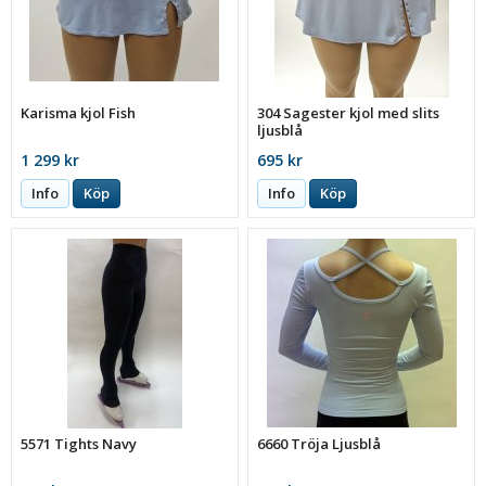
Karisma kjol Fish
304 Sagester kjol med slits
ljusblå
1 299 kr
695 kr
Info
Köp
Info
Köp
5571 Tights Navy
6660 Tröja Ljusblå