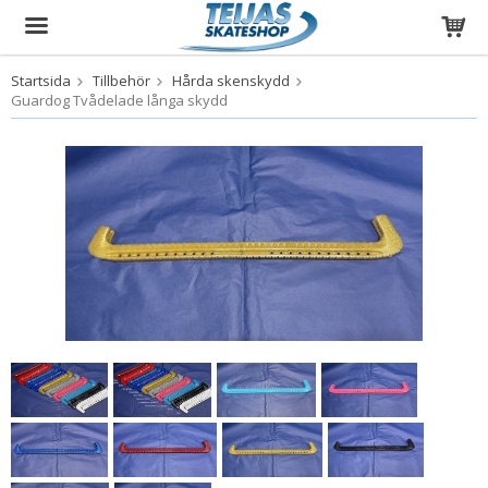
Startsida
Tillbehör
Hårda skenskydd
Produkten har blivit tillagd i varukorgen
Guardog Tvådelade långa skydd