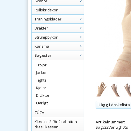
Skenor
Rullskridskor
Träningskläder
Dräkter
Strumpbyxor
Karisma
Sagester
Tröjor
Jackor
Tights
Kjolar
Dräkter
Övrigt
Lägg i önskelista
ZÜCA
Kknekki 3 för 2 rabatten
Artikelnummer:
dras i kassan
Sag522VanLightXs