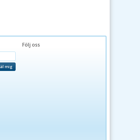
Följ oss
äl mig