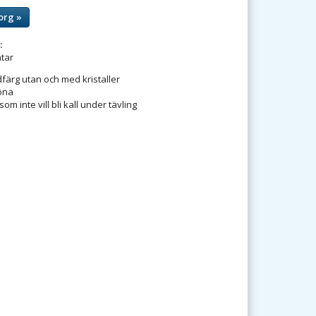
org »
:
tar
udfärg utan och med kristaller
öna
 som inte vill bli kall under tävling