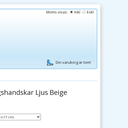
Moms visas:
Inkl
Exkl
Din varukorg är tom!
gshandskar Ljus Beige