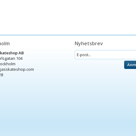
holm
Nyhetsbrev
Skateshop AB
arlsgatan 104
tockholm
Anm
ijasskateshop.com
28