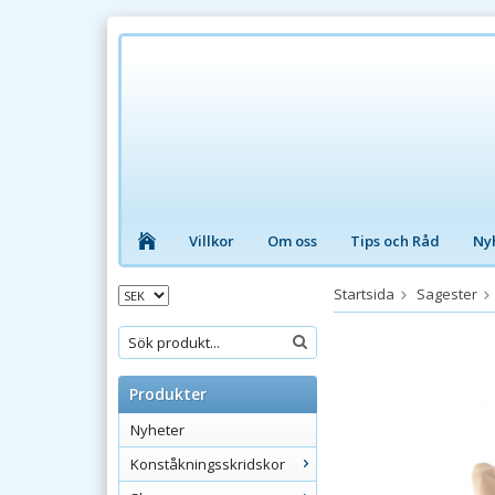
Villkor
Om oss
Tips och Råd
Ny
Startsida
Sagester
Produkter
Nyheter
Konståkningsskridskor