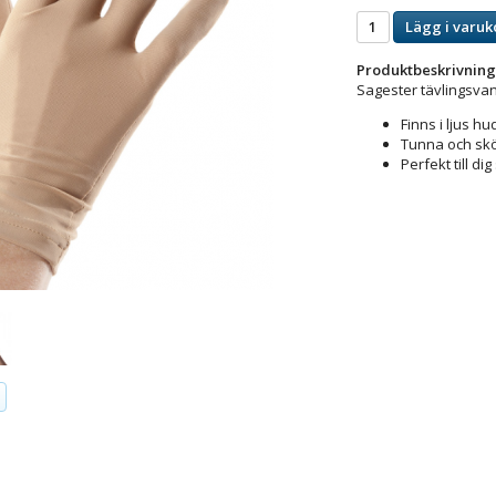
Lägg i varuk
Produktbeskrivning
Sagester tävlingsvan
Finns i ljus h
Tunna och sk
Perfekt till dig