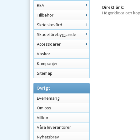
REA
Direktlänk:
Högerklicka och ko
Tillbehör
Skridskovård
Skadeförebyggande
Accessoarer
Väskor
Kampanjer
Sitemap
Övrigt
Evenemang
Om oss
Villkor
Våra leverantörer
Nyhetsbrev