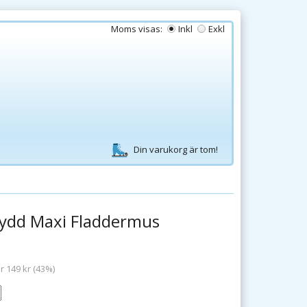
Moms visas:
Inkl
Exkl
Din varukorg är tom!
ydd Maxi Fladdermus
r 149 kr (43%)