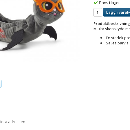
Finns i lager
Lägg i varuk
Produktbeskrivning
Mjuka skenskydd me
En storlek pas
Säljes parvis
piera adressen