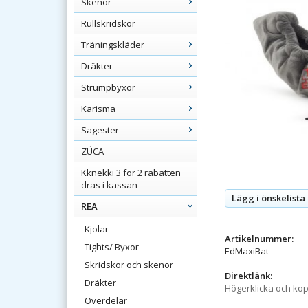
Skenor
Rullskridskor
Träningskläder
Dräkter
Strumpbyxor
Karisma
Sagester
ZÜCA
Kknekki 3 för 2 rabatten
dras i kassan
Lägg i önskelista
REA
Kjolar
Artikelnummer:
Tights/ Byxor
EdMaxiBat
Skridskor och skenor
Direktlänk:
Dräkter
Högerklicka och ko
Överdelar