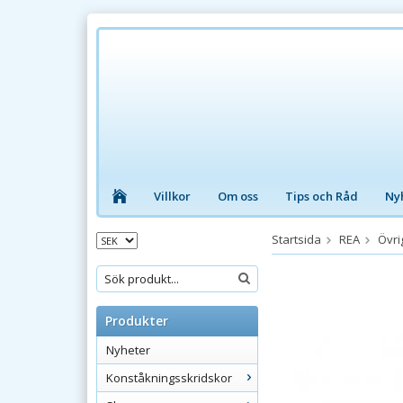
Villkor
Om oss
Tips och Råd
Ny
Startsida
REA
Övri
Produkter
Nyheter
Konståkningsskridskor