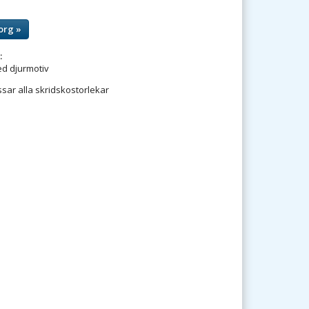
org »
:
d djurmotiv
sar alla skridskostorlekar