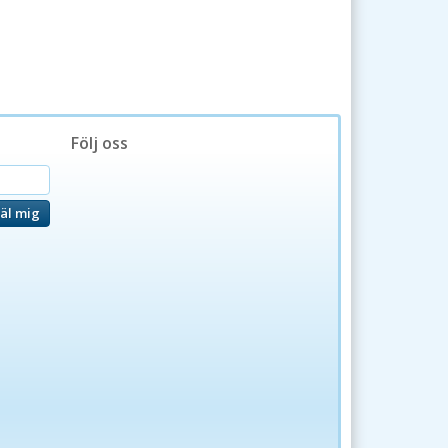
Följ oss
äl mig