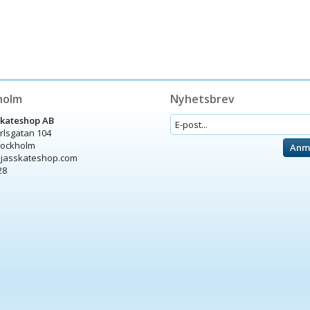
holm
Nyhetsbrev
Skateshop AB
arlsgatan 104
tockholm
Anm
ijasskateshop.com
28