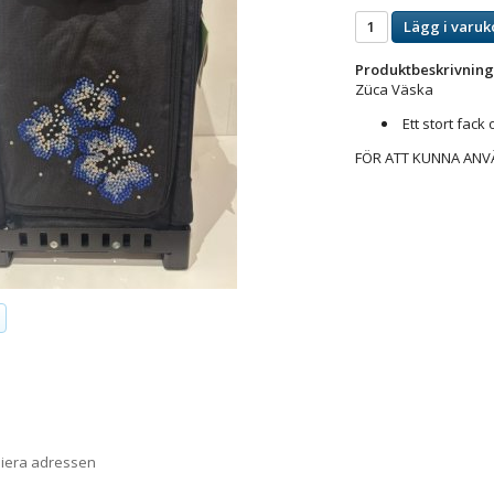
Lägg i varuk
Produktbeskrivning
Züca Väska
Ett stort fack
FÖR ATT KUNNA AN
piera adressen