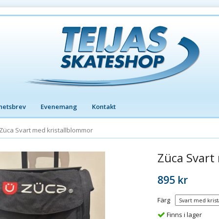
hetsbrev
Evenemang
Kontakt
Züca Svart med kristallblommor
Züca Svart
895 kr
Färg
Finns i lager