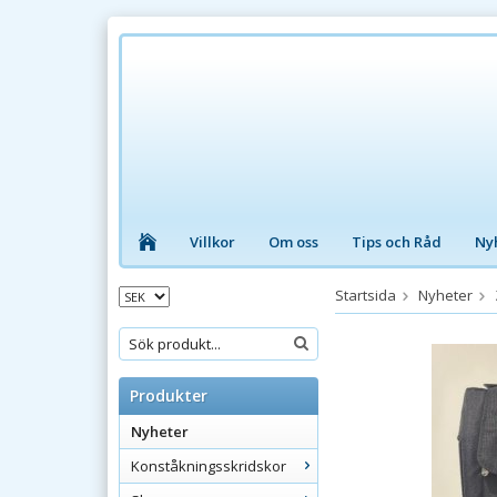
Villkor
Om oss
Tips och Råd
Ny
Startsida
Nyheter
Produkter
Nyheter
Konståkningsskridskor