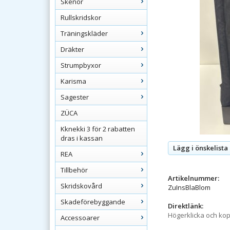
Skenor
Rullskridskor
Träningskläder
Dräkter
Strumpbyxor
Karisma
Sagester
ZÜCA
Kknekki 3 för 2 rabatten
dras i kassan
Lägg i önskelista
REA
Tillbehör
Artikelnummer:
Skridskovård
ZuInsBlaBlom
Skadeförebyggande
Direktlänk:
Högerklicka och ko
Accessoarer