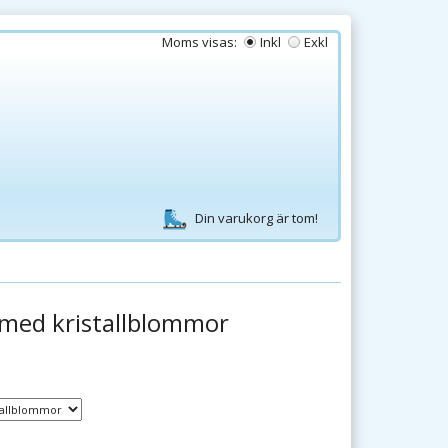
Moms visas:
Inkl
Exkl
Din varukorg är tom!
 med kristallblommor