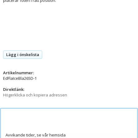
placerar foten i rätt position.
Lägg i önskelista
Artikelnummer:
EdFlaIceBla265D-1
Direktlänk:
Högerklicka och kopiera adressen
Avvikande tider, se vår hemsida