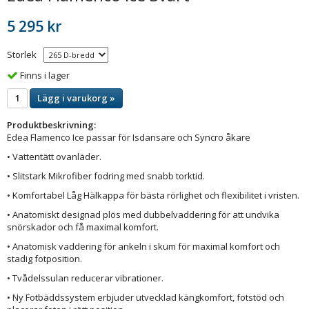
5 295 kr
Storlek
Finns i lager
Lägg i varukorg »
Produktbeskrivning:
Edea Flamenco Ice passar för Isdansare och Syncro åkare
• Vattentätt ovanläder.
• Slitstark Mikrofiber fodring med snabb torktid.
• Komfortabel Låg Hälkappa för bästa rörlighet och flexibilitet i vristen.
• Anatomiskt designad plös med dubbelvaddering för att undvika
snörskador och få maximal komfort.
• Anatomisk vaddering för ankeln i skum för maximal komfort och
stadig fotposition.
• Tvådelssulan reducerar vibrationer.
• Ny Fotbäddssystem erbjuder utvecklad kängkomfort, fotstöd och