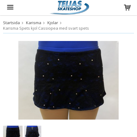
Startsida
Karisma
Kjolar
Produkten har blivit tillagd i varukorgen
Karisma Spets kjol Cassiopea med svart spets