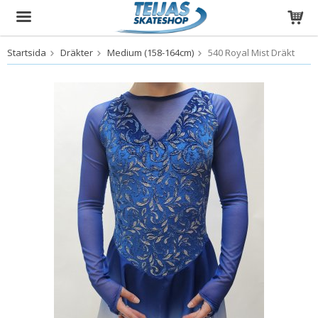
Startsida
Dräkter
Medium (158-164cm)
540 Royal Mist Dräkt
Produkten har blivit tillagd i varukorgen