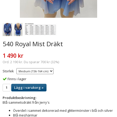
540 Royal Mist Dräkt
1 490 kr
Ord. 2 190 kr. Du sparar 700 kr (32%)
Storlek
Finns i lager
Lägg i varukorg »
Produktbeskrivning:
Blå sammetsdräkt från Jerry's
Överdel i sammet dekorerad med glittermönster i blå och silver
Blå meshärmar