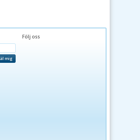
Följ oss
äl mig