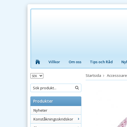
Villkor
Om oss
Tips och Råd
Ny
Startsida
Accessoare
Produkter
Nyheter
Konståkningsskridskor