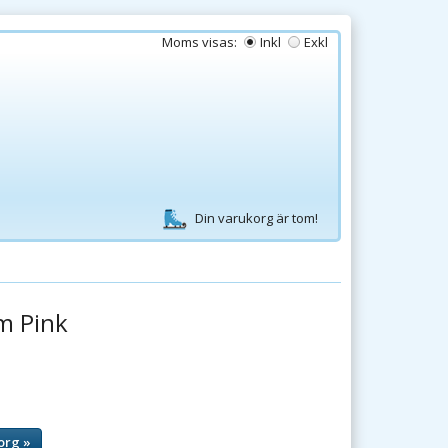
Moms visas:
Inkl
Exkl
Din varukorg är tom!
m Pink
org »