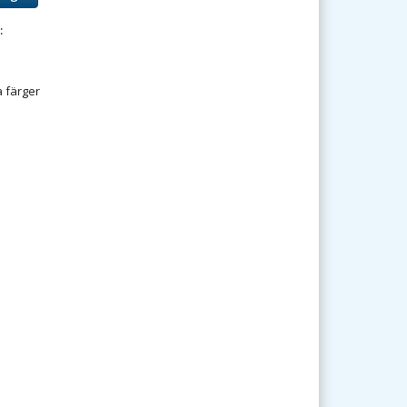
:
a färger