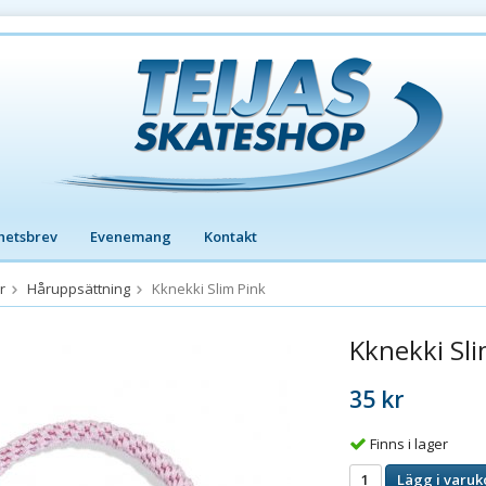
hetsbrev
Evenemang
Kontakt
r
Håruppsättning
Kknekki Slim Pink
Kknekki Sli
35 kr
Finns i lager
Lägg i varuk