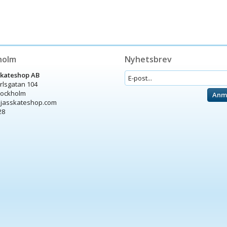
holm
Nyhetsbrev
Skateshop AB
arlsgatan 104
tockholm
Anm
ijasskateshop.com
28