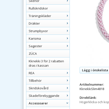
Skenor
Rullskridskor
Träningskläder
Dräkter
Strumpbyxor
Karisma
Sagester
ZÜCA
Kknekki 3 för 2 rabatten
dras i kassan
Lägg i önskelista
REA
Tillbehör
Artikelnummer:
Skridskovård
KknekkiSlim4818
Skadeförebyggande
Direktlänk:
Högerklicka och ko
Accessoarer