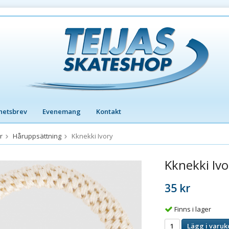
hetsbrev
Evenemang
Kontakt
r
Håruppsättning
Kknekki Ivory
Kknekki Ivo
35 kr
Finns i lager
Lägg i varuk