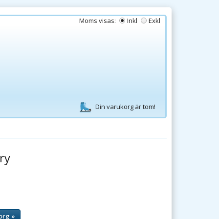
Moms visas:
Inkl
Exkl
Din varukorg är tom!
ry
org »