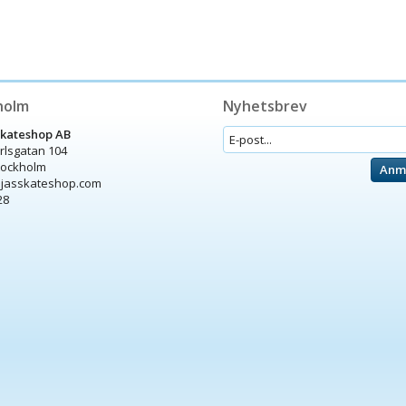
holm
Nyhetsbrev
Skateshop AB
arlsgatan 104
tockholm
Anm
ijasskateshop.com
28