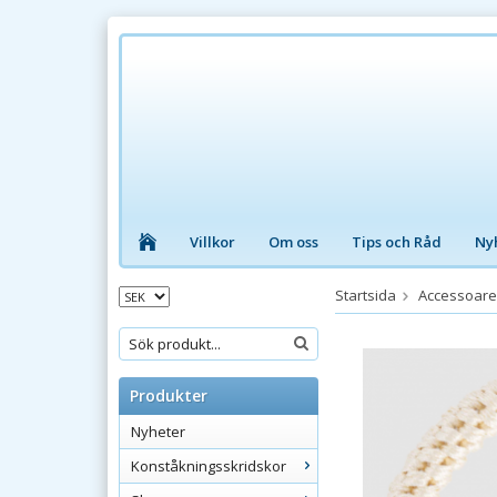
Villkor
Om oss
Tips och Råd
Ny
Startsida
Accessoare
Produkter
Nyheter
Konståkningsskridskor