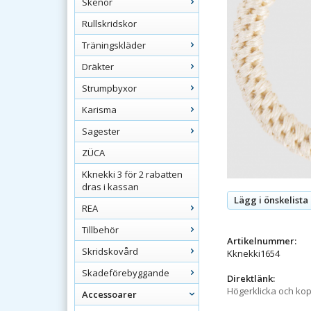
Skenor
Rullskridskor
Träningskläder
Dräkter
Strumpbyxor
Karisma
Sagester
ZÜCA
Kknekki 3 för 2 rabatten
dras i kassan
Lägg i önskelista
REA
Tillbehör
Artikelnummer:
Skridskovård
Kknekki1654
Skadeförebyggande
Direktlänk:
Högerklicka och ko
Accessoarer