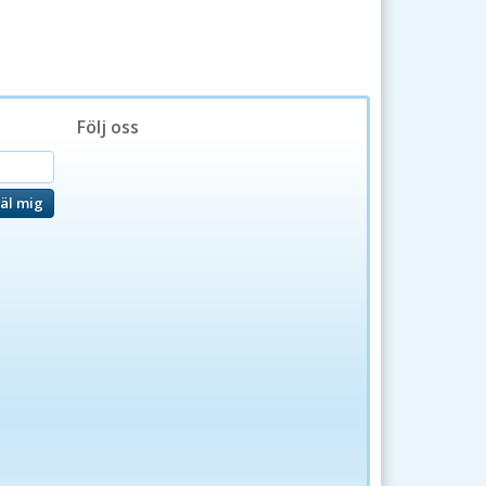
Följ oss
äl mig