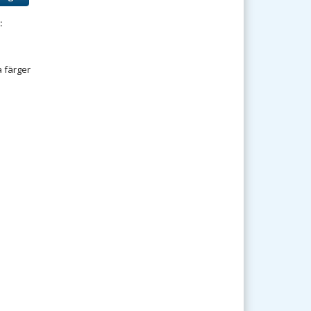
:
a färger